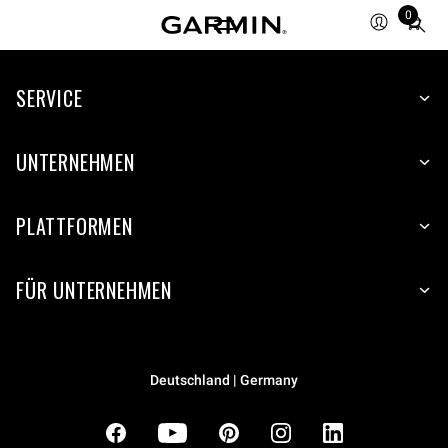
0
Total
items
in
cart:
SERVICE
0
UNTERNEHMEN
PLATTFORMEN
FÜR UNTERNEHMEN
Deutschland | Germany