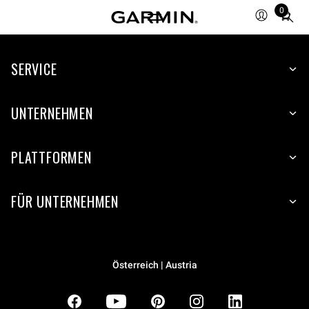
0
Total
items
in
SERVICE
cart:
0
UNTERNEHMEN
PLATTFORMEN
FÜR UNTERNEHMEN
Österreich | Austria