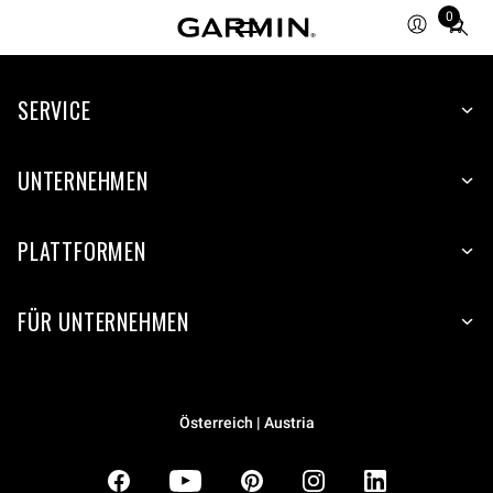
0
Total
items
in
SERVICE
cart:
0
UNTERNEHMEN
PLATTFORMEN
FÜR UNTERNEHMEN
Österreich | Austria