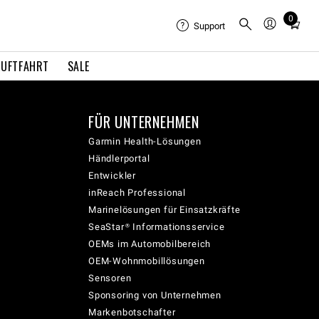
0
Total
Support
items
in
LUFTFAHRT
SALE
cart:
0
FÜR UNTERNEHMEN
Garmin Health-Lösungen
Händlerportal
Entwickler
inReach Professional
Marinelösungen für Einsatzkräfte
SeaStar® Informationsservice
OEMs im Automobilbereich
OEM-Wohnmobillösungen
Sensoren
Sponsoring von Unternehmen
Markenbotschafter