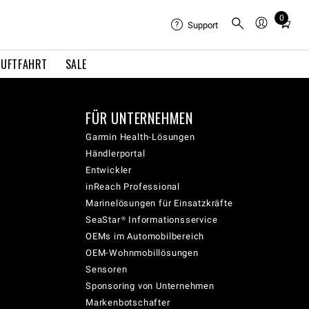
0
Total
Support
items
in
LUFTFAHRT
SALE
cart:
0
FÜR UNTERNEHMEN
Garmin Health-Lösungen
Händlerportal
Entwickler
inReach Professional
Marinelösungen für Einsatzkräfte
SeaStar® Informationsservice
OEMs im Automobilbereich
OEM-Wohnmobillösungen
Sensoren
Sponsoring von Unternehmen
Markenbotschafter