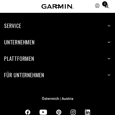
0
Total
items
in
SERVICE
cart:
0
UNTERNEHMEN
PLATTFORMEN
FÜR UNTERNEHMEN
Österreich | Austria