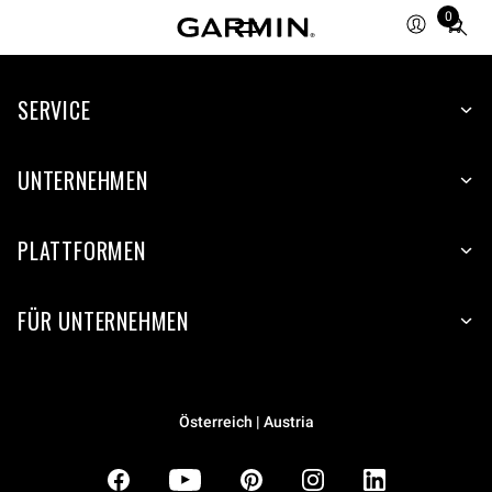
0
Total
items
in
SERVICE
cart:
0
UNTERNEHMEN
PLATTFORMEN
FÜR UNTERNEHMEN
Österreich | Austria