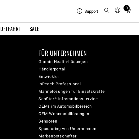
0
Total
Support
items
in
LUFTFAHRT
SALE
cart:
0
FÜR UNTERNEHMEN
Garmin Health-Lösungen
Händlerportal
Entwickler
inReach Professional
Marinelösungen für Einsatzkräfte
SeaStar® Informationsservice
OEMs im Automobilbereich
OEM-Wohnmobillösungen
Sensoren
Sponsoring von Unternehmen
Markenbotschafter