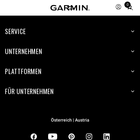
0
Total
items
in
SERVICE
cart:
0
UNTERNEHMEN
PLATTFORMEN
FÜR UNTERNEHMEN
Österreich | Austria