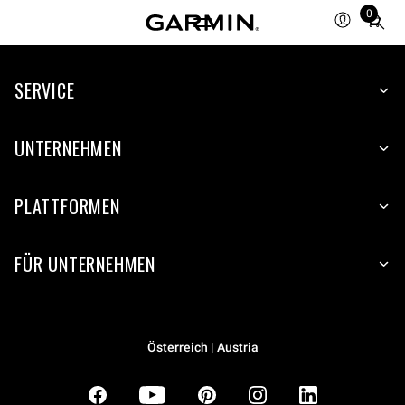
0
Total
items
in
SERVICE
cart:
0
UNTERNEHMEN
PLATTFORMEN
FÜR UNTERNEHMEN
Österreich | Austria