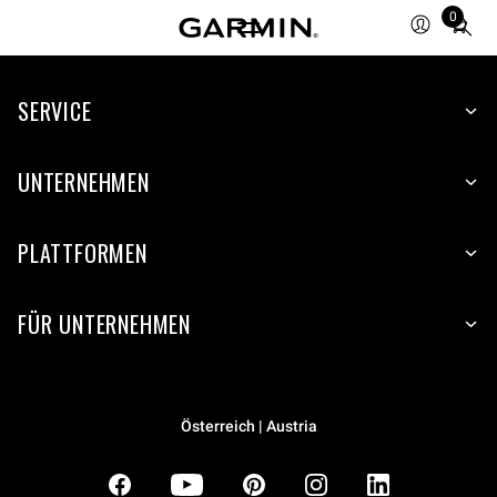
0
Total
items
in
SERVICE
cart:
0
UNTERNEHMEN
PLATTFORMEN
FÜR UNTERNEHMEN
Österreich | Austria