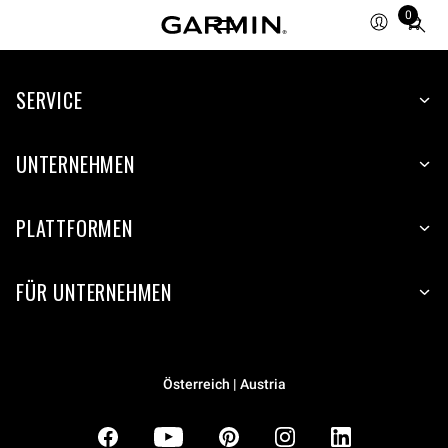
0
Total
items
in
SERVICE
cart:
0
UNTERNEHMEN
PLATTFORMEN
FÜR UNTERNEHMEN
Österreich | Austria