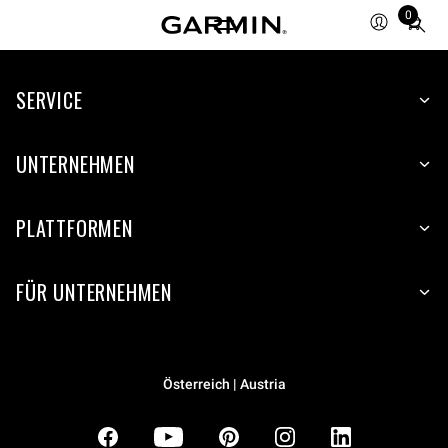
0
Total
items
in
SERVICE
cart:
0
UNTERNEHMEN
PLATTFORMEN
FÜR UNTERNEHMEN
Österreich | Austria