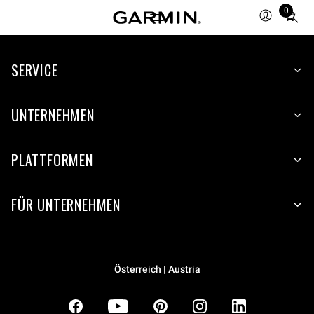
0
Total
items
in
SERVICE
cart:
0
UNTERNEHMEN
PLATTFORMEN
FÜR UNTERNEHMEN
Österreich | Austria