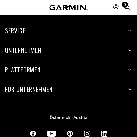
0
Total
items
in
SERVICE
cart:
0
UNTERNEHMEN
PLATTFORMEN
FÜR UNTERNEHMEN
Österreich | Austria