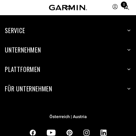
0
Total
items
in
SERVICE
cart:
0
UNTERNEHMEN
PLATTFORMEN
FÜR UNTERNEHMEN
Österreich | Austria