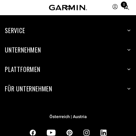
0
Total
items
in
SERVICE
cart:
0
UNTERNEHMEN
PLATTFORMEN
FÜR UNTERNEHMEN
Österreich | Austria