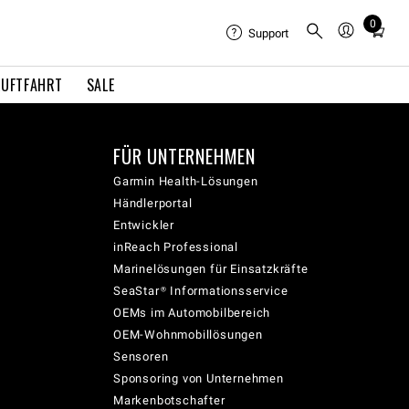
0
Total
Support
items
in
LUFTFAHRT
SALE
cart:
0
FÜR UNTERNEHMEN
Garmin Health-Lösungen
Händlerportal
Entwickler
inReach Professional
Marinelösungen für Einsatzkräfte
SeaStar® Informationsservice
OEMs im Automobilbereich
OEM-Wohnmobillösungen
Sensoren
Sponsoring von Unternehmen
Markenbotschafter