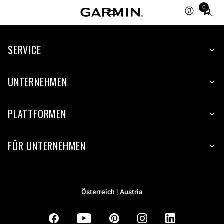
0
Total
items
in
SERVICE
cart:
0
UNTERNEHMEN
PLATTFORMEN
FÜR UNTERNEHMEN
Österreich | Austria