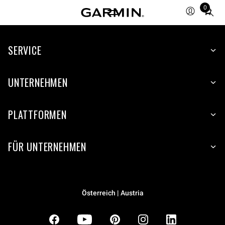
0
Total
items
in
SERVICE
cart:
0
UNTERNEHMEN
PLATTFORMEN
FÜR UNTERNEHMEN
Österreich | Austria