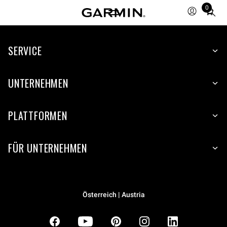
0
Total
items
in
SERVICE
cart:
0
UNTERNEHMEN
PLATTFORMEN
FÜR UNTERNEHMEN
Österreich | Austria