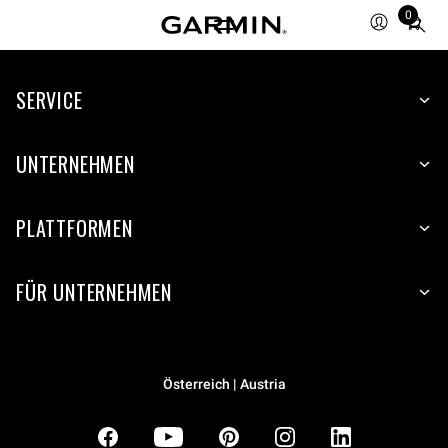
0
Total
items
in
SERVICE
cart:
0
UNTERNEHMEN
PLATTFORMEN
FÜR UNTERNEHMEN
Österreich | Austria