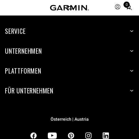
0
Total
items
in
SERVICE
cart:
0
UNTERNEHMEN
PLATTFORMEN
FÜR UNTERNEHMEN
Österreich | Austria