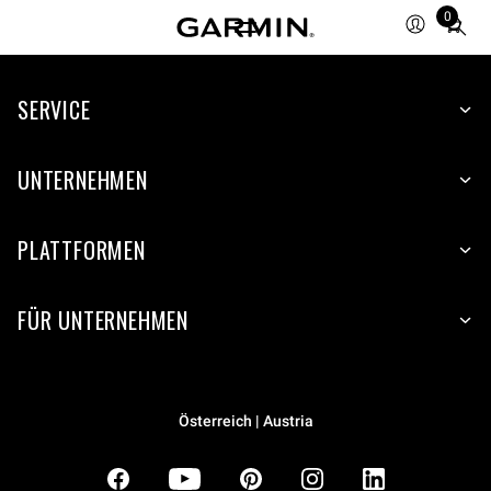
0
Total
items
in
SERVICE
cart:
0
UNTERNEHMEN
PLATTFORMEN
FÜR UNTERNEHMEN
Österreich | Austria