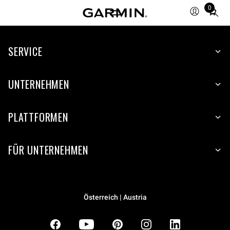
0
Total
items
in
SERVICE
cart:
0
UNTERNEHMEN
PLATTFORMEN
FÜR UNTERNEHMEN
Österreich | Austria