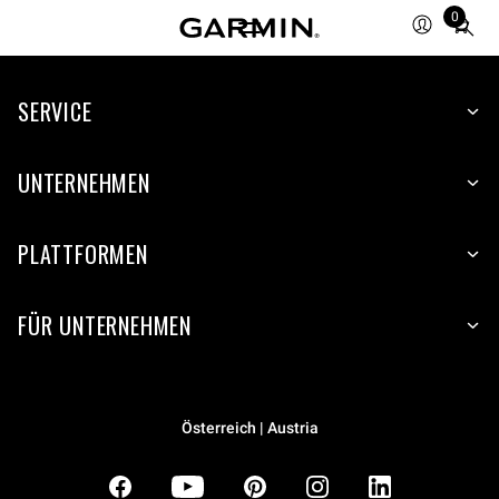
0
Total
items
in
SERVICE
cart:
0
UNTERNEHMEN
PLATTFORMEN
FÜR UNTERNEHMEN
Österreich | Austria