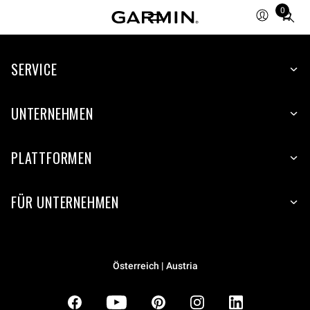
0
Total
items
in
SERVICE
cart:
0
UNTERNEHMEN
PLATTFORMEN
FÜR UNTERNEHMEN
Österreich | Austria