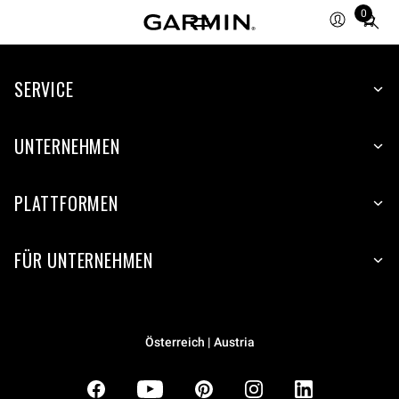
0
Total
items
in
SERVICE
cart:
0
UNTERNEHMEN
PLATTFORMEN
FÜR UNTERNEHMEN
Österreich | Austria