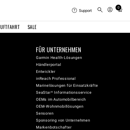
0
Total
Support
items
in
LUFTFAHRT
SALE
cart:
0
FÜR UNTERNEHMEN
Garmin Health-Lösungen
Händlerportal
Entwickler
inReach Professional
Marinelösungen für Einsatzkräfte
SeaStar® Informationsservice
OEMs im Automobilbereich
OEM-Wohnmobillösungen
Sensoren
Sponsoring von Unternehmen
Markenbotschafter