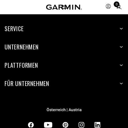
0
Total
items
in
SERVICE
cart:
0
UNTERNEHMEN
PLATTFORMEN
FÜR UNTERNEHMEN
Österreich | Austria