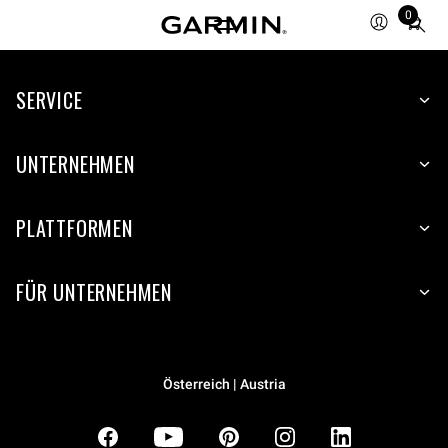
0
Total
items
in
SERVICE
cart:
0
UNTERNEHMEN
PLATTFORMEN
FÜR UNTERNEHMEN
Österreich | Austria