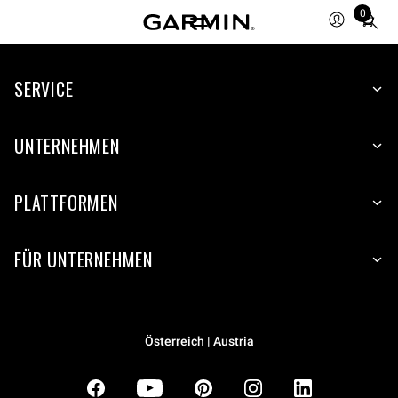
0
Total
items
in
SERVICE
cart:
0
UNTERNEHMEN
PLATTFORMEN
FÜR UNTERNEHMEN
Österreich | Austria