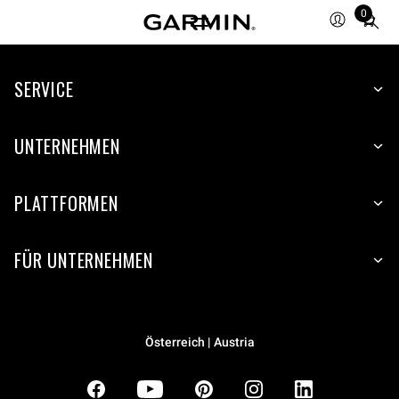
0
Total
items
in
SERVICE
cart:
0
UNTERNEHMEN
PLATTFORMEN
FÜR UNTERNEHMEN
Österreich | Austria