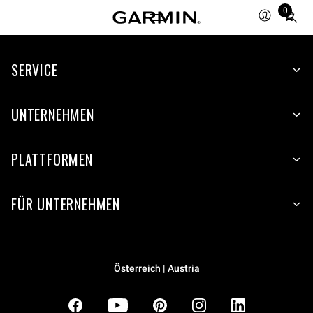
0
Total
items
in
SERVICE
cart:
0
UNTERNEHMEN
PLATTFORMEN
FÜR UNTERNEHMEN
Österreich | Austria