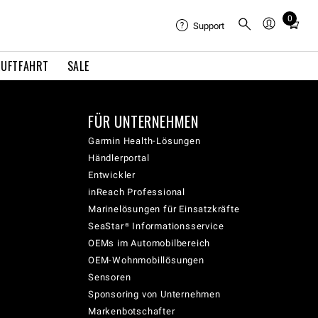
0
Total
Support
items
in
LUFTFAHRT
SALE
cart:
0
FÜR UNTERNEHMEN
Garmin Health-Lösungen
Händlerportal
Entwickler
inReach Professional
Marinelösungen für Einsatzkräfte
SeaStar® Informationsservice
OEMs im Automobilbereich
OEM-Wohnmobillösungen
Sensoren
Sponsoring von Unternehmen
Markenbotschafter