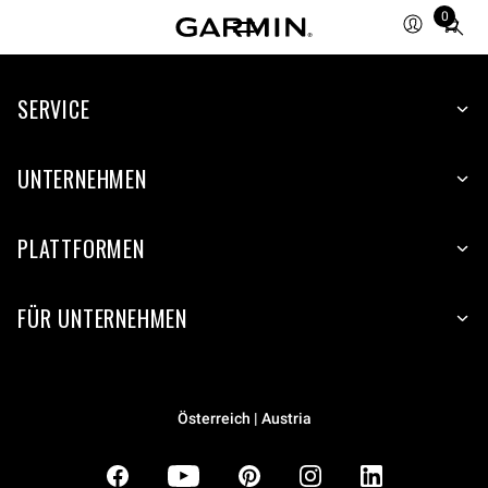
0
Total
items
in
SERVICE
cart:
0
UNTERNEHMEN
PLATTFORMEN
FÜR UNTERNEHMEN
Österreich | Austria