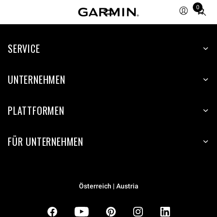
0
Total
items
in
SERVICE
cart:
0
UNTERNEHMEN
PLATTFORMEN
FÜR UNTERNEHMEN
Österreich | Austria