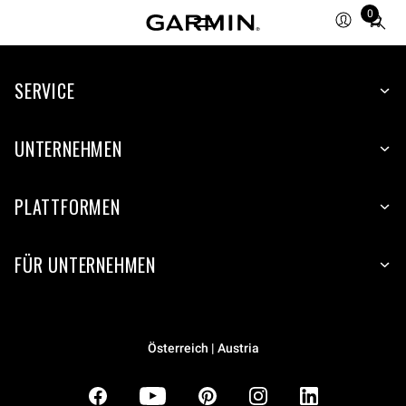
0
Total
items
in
SERVICE
cart:
0
UNTERNEHMEN
PLATTFORMEN
FÜR UNTERNEHMEN
Österreich | Austria