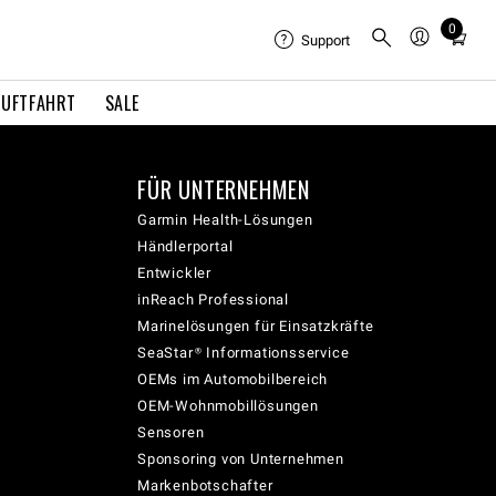
0
Total
Support
items
in
LUFTFAHRT
SALE
cart:
0
FÜR UNTERNEHMEN
Garmin Health-Lösungen
Händlerportal
Entwickler
inReach Professional
Marinelösungen für Einsatzkräfte
SeaStar® Informationsservice
OEMs im Automobilbereich
OEM-Wohnmobillösungen
Sensoren
Sponsoring von Unternehmen
Markenbotschafter