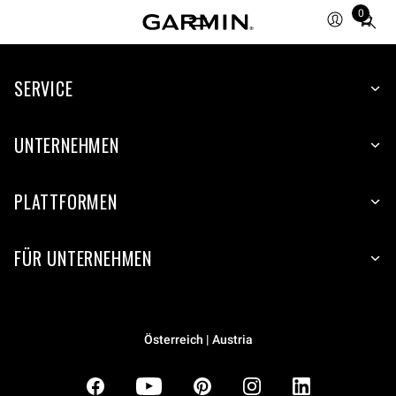
0
Total
items
in
SERVICE
cart:
0
UNTERNEHMEN
PLATTFORMEN
FÜR UNTERNEHMEN
Österreich | Austria