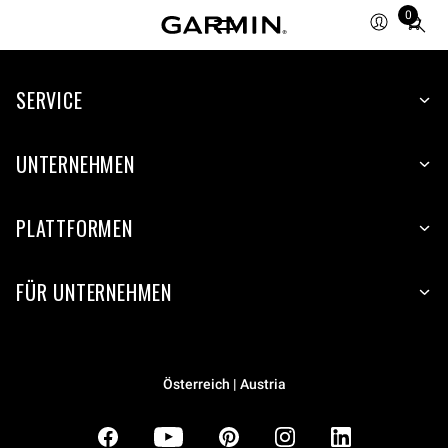
0
Total
items
in
SERVICE
cart:
0
UNTERNEHMEN
PLATTFORMEN
FÜR UNTERNEHMEN
Österreich | Austria