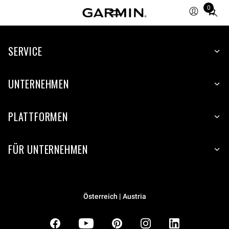
0
Total
items
in
SERVICE
cart:
0
UNTERNEHMEN
PLATTFORMEN
FÜR UNTERNEHMEN
Österreich | Austria