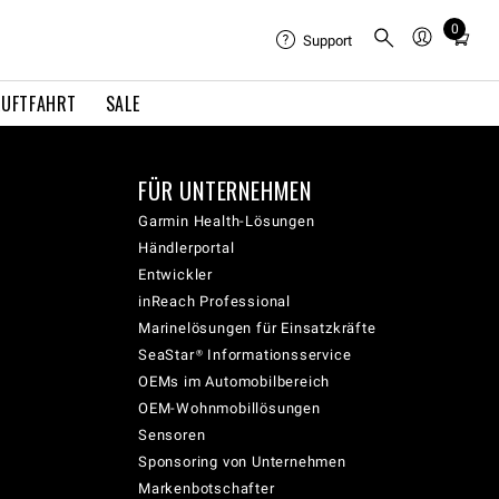
0
Total
Support
items
in
LUFTFAHRT
SALE
cart:
0
FÜR UNTERNEHMEN
Garmin Health-Lösungen
Händlerportal
Entwickler
inReach Professional
Marinelösungen für Einsatzkräfte
SeaStar® Informationsservice
OEMs im Automobilbereich
OEM-Wohnmobillösungen
Sensoren
Sponsoring von Unternehmen
Markenbotschafter