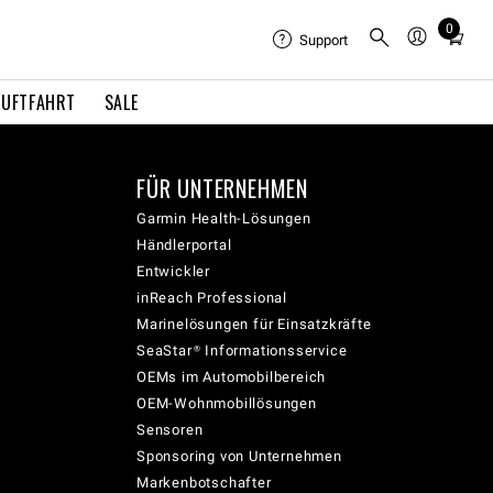
0
Total
Support
items
in
LUFTFAHRT
SALE
cart:
0
FÜR UNTERNEHMEN
Garmin Health-Lösungen
Händlerportal
Entwickler
inReach Professional
Marinelösungen für Einsatzkräfte
SeaStar® Informationsservice
OEMs im Automobilbereich
OEM-Wohnmobillösungen
Sensoren
Sponsoring von Unternehmen
Markenbotschafter