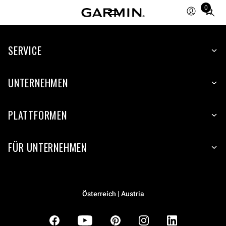
0
Total
items
in
SERVICE
cart:
0
UNTERNEHMEN
PLATTFORMEN
FÜR UNTERNEHMEN
Österreich | Austria