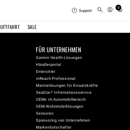
0
Total
Support
items
in
LUFTFAHRT
SALE
cart:
0
FÜR UNTERNEHMEN
Garmin Health-Lösungen
Händlerportal
Entwickler
inReach Professional
Marinelösungen für Einsatzkräfte
SeaStar® Informationsservice
OEMs im Automobilbereich
OEM-Wohnmobillösungen
Sensoren
Sponsoring von Unternehmen
Markenbotschafter