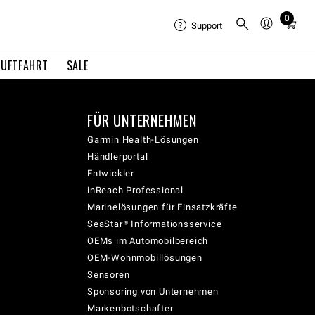
0
Total
Support
items
in
LUFTFAHRT
SALE
cart:
0
FÜR UNTERNEHMEN
Garmin Health-Lösungen
Händlerportal
Entwickler
inReach Professional
Marinelösungen für Einsatzkräfte
SeaStar® Informationsservice
OEMs im Automobilbereich
OEM-Wohnmobillösungen
Sensoren
Sponsoring von Unternehmen
Markenbotschafter