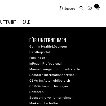
0
Total
Support
items
in
LUFTFAHRT
SALE
cart:
0
FÜR UNTERNEHMEN
Garmin Health-Lösungen
Händlerportal
Entwickler
inReach Professional
Marinelösungen für Einsatzkräfte
SeaStar® Informationsservice
OEMs im Automobilbereich
OEM-Wohnmobillösungen
Sensoren
Sponsoring von Unternehmen
Markenbotschafter