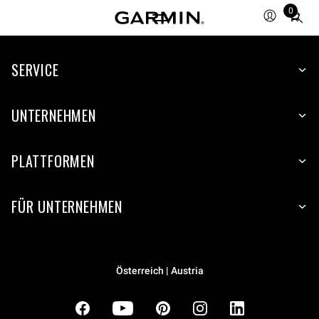
0
Total
items
in
cart:
SERVICE
0
UNTERNEHMEN
PLATTFORMEN
FÜR UNTERNEHMEN
Österreich | Austria