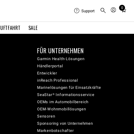
0
Total
Support
items
in
LUFTFAHRT
SALE
cart:
0
FÜR UNTERNEHMEN
Garmin Health-Lösungen
Händlerportal
Entwickler
inReach Professional
Marinelösungen für Einsatzkräfte
SeaStar® Informationsservice
OEMs im Automobilbereich
OEM-Wohnmobillösungen
Sensoren
Sponsoring von Unternehmen
Markenbotschafter